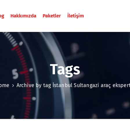
og
Hakkımızda
Paketler
İletişim
Tags
ome
Archive by tag İstanbul Sultangazi araç ekspert