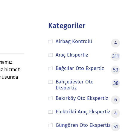
Kategoriler
Airbag Kontrolü
4
Araç Ekspertiz
311
rmamız
Bağcılar Oto Expertiz
ız hizmet
53
onusunda
Bahçelievler Oto
38
Ekspertiz
Bakırköy Oto Ekspertiz
6
Elektrikli Araç Ekspertiz
4
Güngören Oto Ekspertiz
51