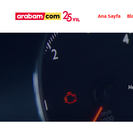
Ana Sayfa
Bl
H