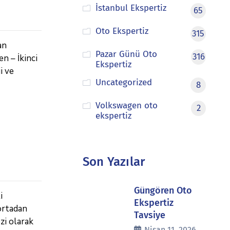
İstanbul Ekspertiz
65
Oto Ekspertiz
315
an
Pazar Günü Oto
316
n – İkinci
Ekspertiz
i ve
Uncategorized
8
Volkswagen oto
2
ekspertiz
Son Yazılar
Güngören Oto
 Hizmeti
Ekspertiz
 ortadan
Tavsiye
zi olarak
Nisan 11, 2026