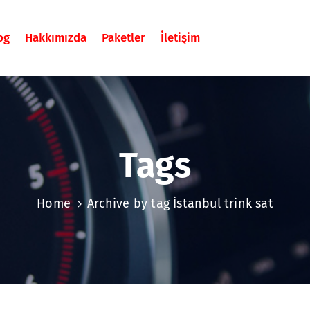
og
Hakkımızda
Paketler
İletişim
Tags
Home
Archive by tag İstanbul trink sat