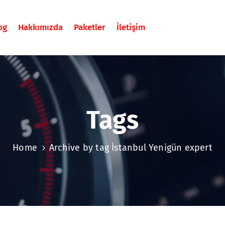
og
Hakkımızda
Paketler
İletişim
Tags
Home
Archive by tag İstanbul Yenigün expert