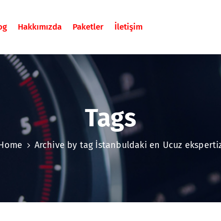
og
Hakkımızda
Paketler
İletişim
Tags
Home
Archive by tag İstanbuldaki en Ucuz eksperti