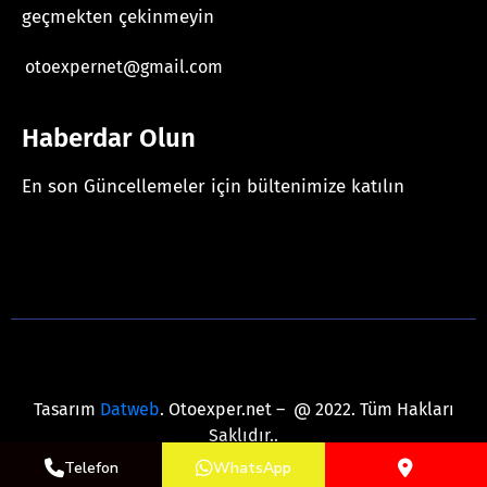
geçmekten çekinmeyin
otoexpernet@gmail.com
Haberdar Olun
En son Güncellemeler için bültenimize katılın
[mc4wp_form id="625"]
Tasarım
Datweb
. Otoexper.net – @ 2022. Tüm Hakları
Saklıdır..
Telefon
WhatsApp