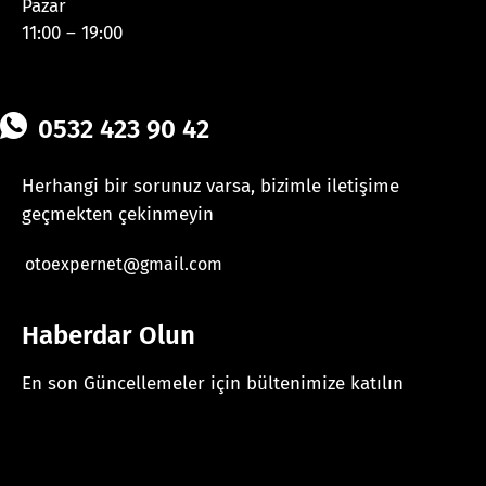
Pazar
11:00 – 19:00
0532 423 90 42
Herhangi bir sorunuz varsa, bizimle iletişime
geçmekten çekinmeyin
otoexpernet@gmail.com
Haberdar Olun
En son Güncellemeler için bültenimize katılın
[mc4wp_form id="625"]