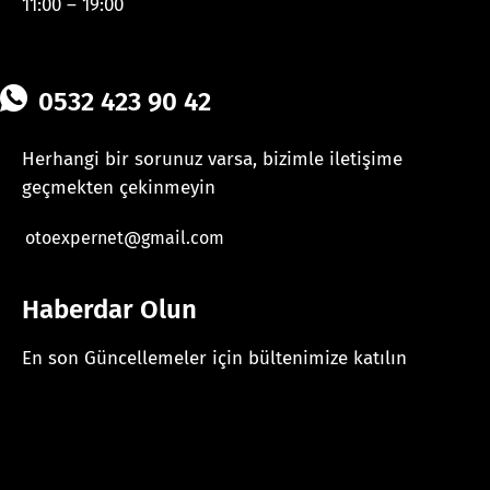
11:00 – 19:00
0532 423 90 42
Herhangi bir sorunuz varsa, bizimle iletişime
geçmekten çekinmeyin
otoexpernet@gmail.com
Haberdar Olun
En son Güncellemeler için bültenimize katılın
[mc4wp_form id="625"]