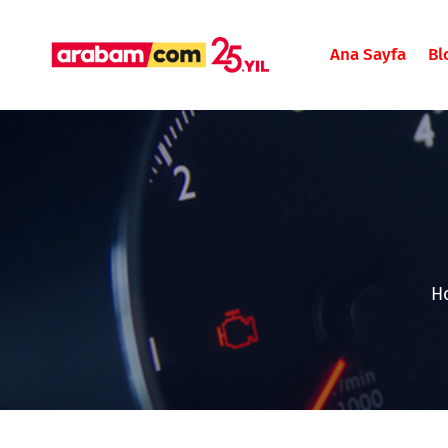
Ana Sayfa
Bl
H