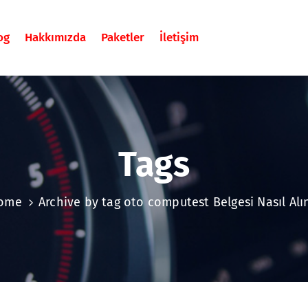
og
Hakkımızda
Paketler
İletişim
Tags
ome
Archive by tag oto computest Belgesi Nasıl Alı