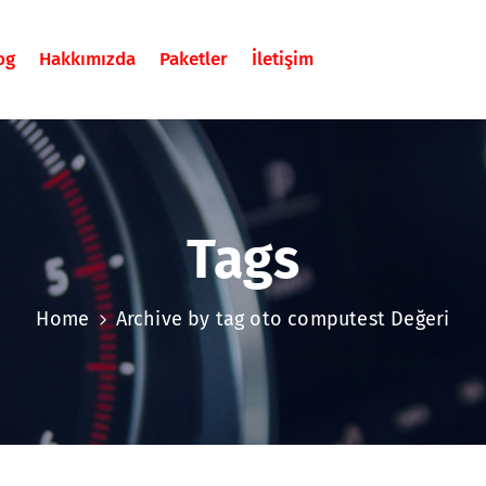
og
Hakkımızda
Paketler
İletişim
Tags
Home
Archive by tag oto computest Değeri