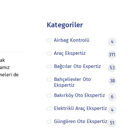
Kategoriler
Airbag Kontrolü
4
Araç Ekspertiz
311
rak
Bağcılar Oto Expertiz
mamız
53
meleri de
Bahçelievler Oto
38
Ekspertiz
Bakırköy Oto Ekspertiz
6
Elektrikli Araç Ekspertiz
4
Güngören Oto Ekspertiz
51