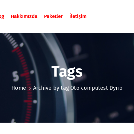
og
Hakkımızda
Paketler
İletişim
Tags
Home
Archive by tag Oto computest Dyno