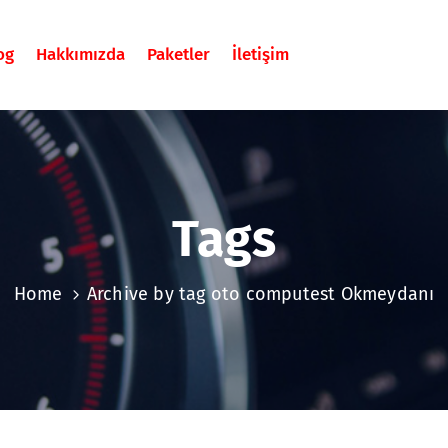
og
Hakkımızda
Paketler
İletişim
Tags
Home
Archive by tag oto computest Okmeydanı