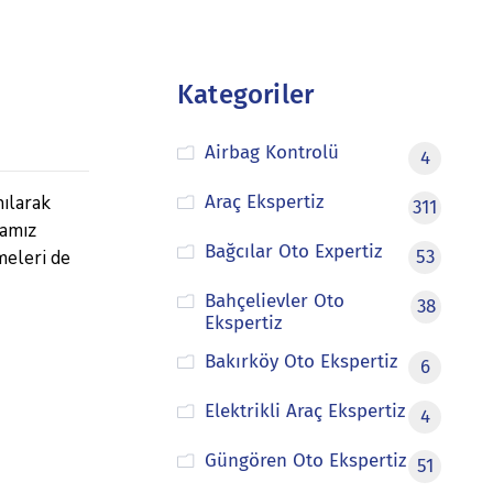
Kategoriler
Airbag Kontrolü
4
nılarak
Araç Ekspertiz
311
mamız
Bağcılar Oto Expertiz
meleri de
53
Bahçelievler Oto
38
Ekspertiz
Bakırköy Oto Ekspertiz
6
Elektrikli Araç Ekspertiz
4
Güngören Oto Ekspertiz
51