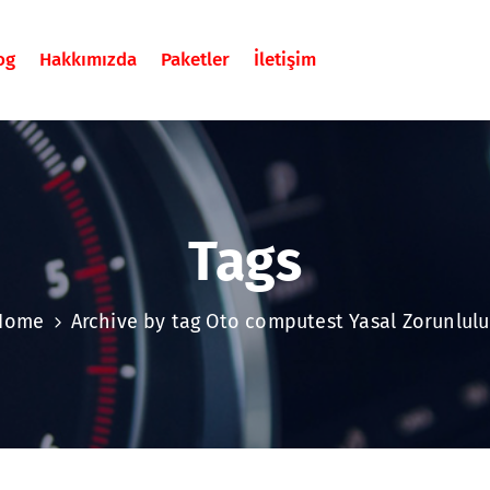
og
Hakkımızda
Paketler
İletişim
Tags
Home
Archive by tag Oto computest Yasal Zorunlulu