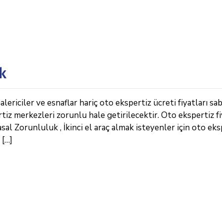
k
riciler ve esnaflar hariç oto ekspertiz ücreti fiyatları sab
rtiz merkezleri zorunlu hale getirilecektir. Oto ekspertiz fi
al Zorunluluk , İkinci el araç almak isteyenler için oto eks
 […]