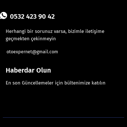
0532 423 90 42
Herhangi bir sorunuz varsa, bizimle iletişime
geçmekten çekinmeyin
otoexpernet@gmail.com
Haberdar Olun
En son Güncellemeler için bültenimize katılın
[mc4wp_form id="625"]