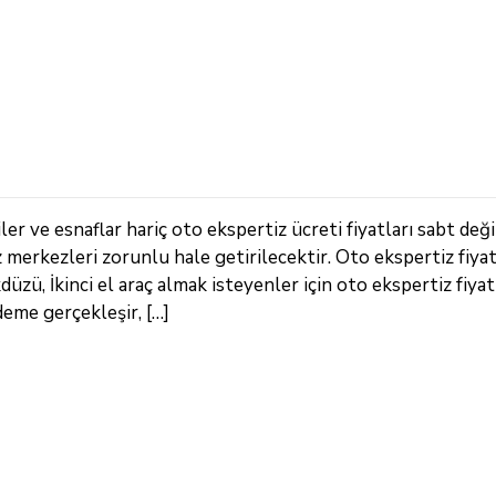
r ve esnaflar hariç oto ekspertiz ücreti fiyatları sabt deği
z merkezleri zorunlu hale getirilecektir. Oto ekspertiz fiya
zü, İkinci el araç almak isteyenler için oto ekspertiz fiyatl
deme gerçekleşir, […]