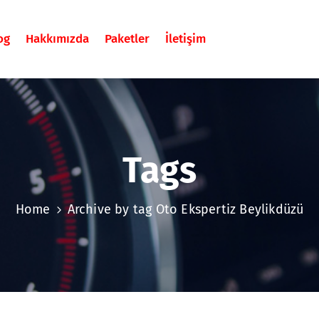
og
Hakkımızda
Paketler
İletişim
Tags
Home
Archive by tag Oto Ekspertiz Beylikdüzü