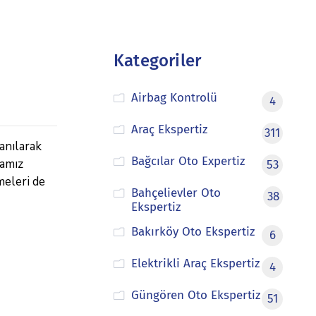
Kategoriler
Airbag Kontrolü
4
Araç Ekspertiz
311
anılarak
Bağcılar Oto Expertiz
mamız
53
meleri de
Bahçelievler Oto
38
Ekspertiz
Bakırköy Oto Ekspertiz
6
Elektrikli Araç Ekspertiz
4
Güngören Oto Ekspertiz
51