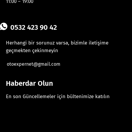
11:00 – 19:00
0532 423 90 42
Herhangi bir sorunuz varsa, bizimle iletişime
geçmekten çekinmeyin
otoexpernet@gmail.com
Haberdar Olun
En son Güncellemeler için bültenimize katılın
[mc4wp_form id="625"]