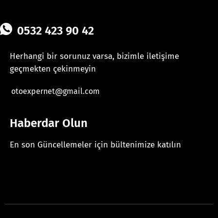
0532 423 90 42
Herhangi bir sorunuz varsa, bizimle iletişime
geçmekten çekinmeyin
otoexpernet@gmail.com
Haberdar Olun
En son Güncellemeler için bültenimize katılın
[mc4wp_form id="625"]