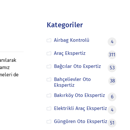
Kategoriler
Airbag Kontrolü
4
Araç Ekspertiz
311
anılarak
Bağcılar Oto Expertiz
mamız
53
meleri de
Bahçelievler Oto
38
Ekspertiz
Bakırköy Oto Ekspertiz
6
Elektrikli Araç Ekspertiz
4
Güngören Oto Ekspertiz
51