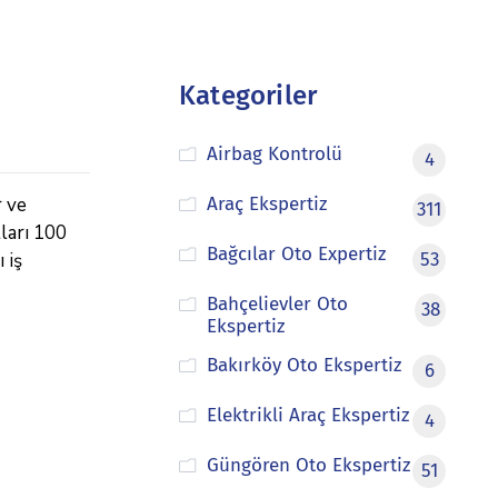
Kategoriler
Airbag Kontrolü
4
r ve
Araç Ekspertiz
311
tları 100
Bağcılar Oto Expertiz
 iş
53
Bahçelievler Oto
38
Ekspertiz
Bakırköy Oto Ekspertiz
6
Elektrikli Araç Ekspertiz
4
Güngören Oto Ekspertiz
51