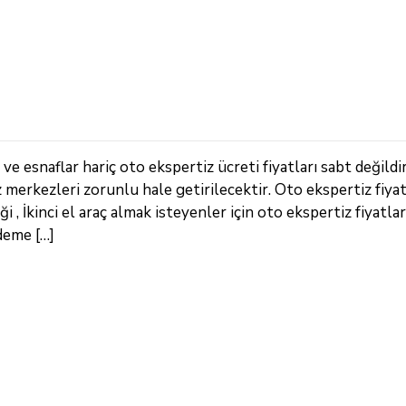
e esnaflar hariç oto ekspertiz ücreti fiyatları sabt değildi
z merkezleri zorunlu hale getirilecektir. Oto ekspertiz fiya
, İkinci el araç almak isteyenler için oto ekspertiz fiyatları
deme […]