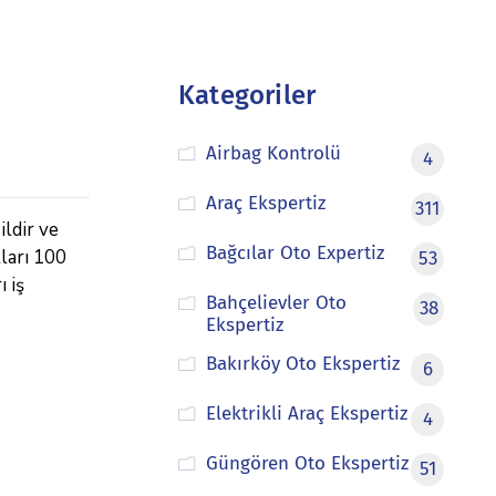
Kategoriler
Airbag Kontrolü
4
Araç Ekspertiz
311
ildir ve
Bağcılar Oto Expertiz
tları 100
53
ı iş
Bahçelievler Oto
38
Ekspertiz
Bakırköy Oto Ekspertiz
6
Elektrikli Araç Ekspertiz
4
Güngören Oto Ekspertiz
51