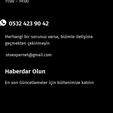
11:00 – 19:00
0532 423 90 42
Herhangi bir sorunuz varsa, bizimle iletişime
geçmekten çekinmeyin
otoexpernet@gmail.com
Haberdar Olun
En son Güncellemeler için bültenimize katılın
[mc4wp_form id="625"]