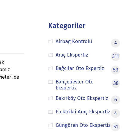
Kategoriler
Airbag Kontrolü
4
Araç Ekspertiz
311
ak
Bağcılar Oto Expertiz
mamız
53
meleri de
Bahçelievler Oto
38
Ekspertiz
Bakırköy Oto Ekspertiz
6
Elektrikli Araç Ekspertiz
4
Güngören Oto Ekspertiz
51