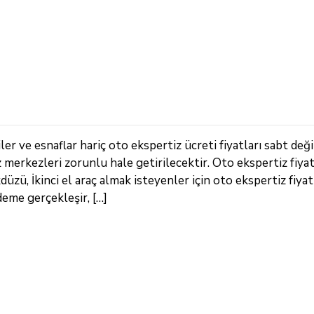
r ve esnaflar hariç oto ekspertiz ücreti fiyatları sabt deği
z merkezleri zorunlu hale getirilecektir. Oto ekspertiz fiya
zü, İkinci el araç almak isteyenler için oto ekspertiz fiyatl
deme gerçekleşir, […]