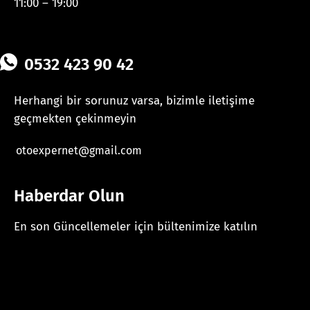
11:00 – 19:00
0532 423 90 42
Herhangi bir sorunuz varsa, bizimle iletişime
geçmekten çekinmeyin
otoexpernet@gmail.com
Haberdar Olun
En son Güncellemeler için bültenimize katılın
[mc4wp_form id="625"]