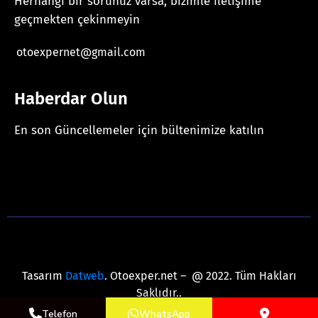
Herhangi bir sorunuz varsa, bizimle iletişime
geçmekten çekinmeyin
otoexpernet@gmail.com
Haberdar Olun
En son Güncellemeler için bültenimize katılın
[mc4wp_form id="625"]
Tasarım
Datweb
. Otoexper.net – @ 2022. Tüm Hakları
Saklıdır..
Telefon
WhatsApp