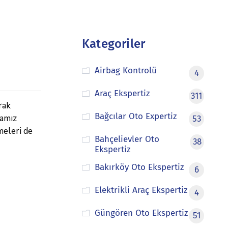
Kategoriler
Airbag Kontrolü
4
Araç Ekspertiz
311
rak
Bağcılar Oto Expertiz
mamız
53
meleri de
Bahçelievler Oto
38
Ekspertiz
Bakırköy Oto Ekspertiz
6
Elektrikli Araç Ekspertiz
4
Güngören Oto Ekspertiz
51