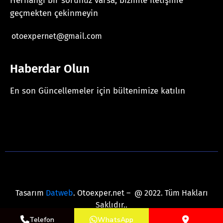
Herhangi bir sorunuz varsa, bizimle iletişime
geçmekten çekinmeyin
otoexpernet@gmail.com
Haberdar Olun
En son Güncellemeler için bültenimize katılın
[mc4wp_form id="625"]
Tasarım
Datweb
. Otoexper.net – @ 2022. Tüm Hakları
Saklıdır..
Telefon
WhatsApp