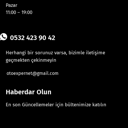
Pazar
11:00 – 19:00
0532 423 90 42
Herhangi bir sorunuz varsa, bizimle iletişime
geçmekten çekinmeyin
otoexpernet@gmail.com
Haberdar Olun
En son Güncellemeler için bültenimize katılın
[mc4wp_form id="625"]