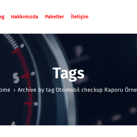
og
Hakkımızda
Paketler
İletişim
Tags
ome
Archive by tag Otomobil checkup Raporu Örne