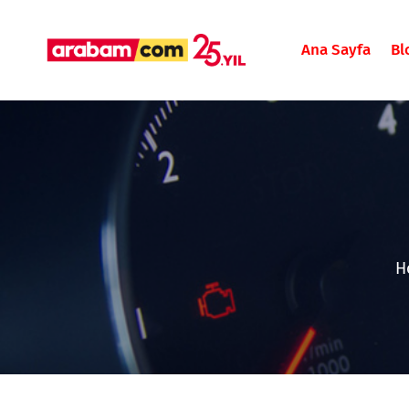
Ana Sayfa
Bl
H