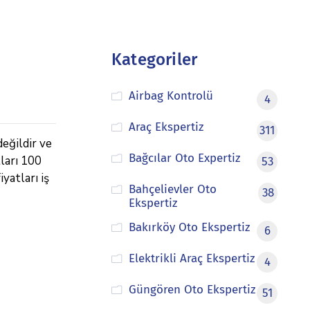
Kategoriler
Airbag Kontrolü
4
Araç Ekspertiz
311
eğildir ve
Bağcılar Oto Expertiz
tları 100
53
yatları iş
Bahçelievler Oto
38
Ekspertiz
Bakırköy Oto Ekspertiz
6
Elektrikli Araç Ekspertiz
4
Güngören Oto Ekspertiz
51