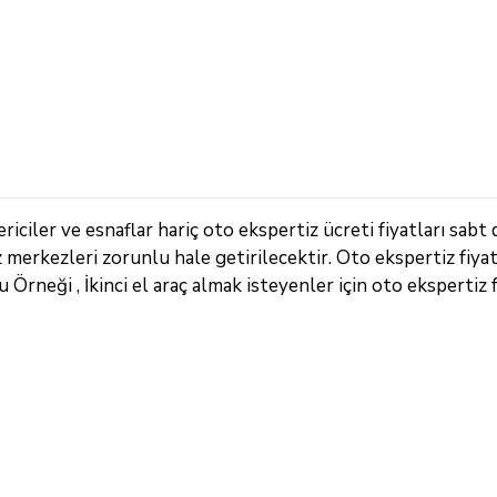
iler ve esnaflar hariç oto ekspertiz ücreti fiyatları sabt d
z merkezleri zorunlu hale getirilecektir. Oto ekspertiz fiya
rneği , İkinci el araç almak isteyenler için oto ekspertiz fi