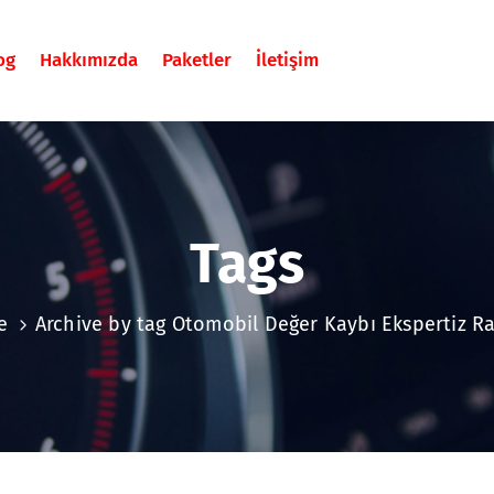
og
Hakkımızda
Paketler
İletişim
Tags
e
Archive by tag Otomobil Değer Kaybı Ekspertiz R