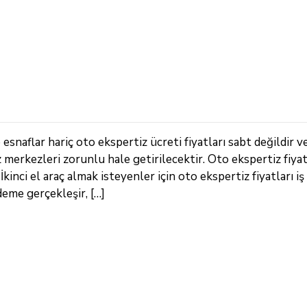
snaflar hariç oto ekspertiz ücreti fiyatları sabt değildir v
z merkezleri zorunlu hale getirilecektir. Oto ekspertiz fiya
inci el araç almak isteyenler için oto ekspertiz fiyatları iş
deme gerçekleşir, […]