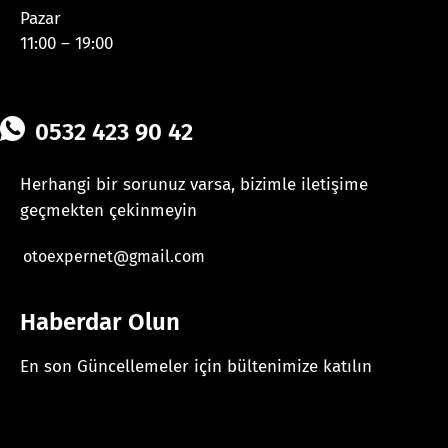
Pazar
11:00 – 19:00
0532 423 90 42
Herhangi bir sorunuz varsa, bizimle iletişime
geçmekten çekinmeyin
otoexpernet@gmail.com
Haberdar Olun
En son Güncellemeler için bültenimize katılın
[mc4wp_form id="625"]