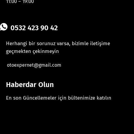
11:00 – 19:00
0532 423 90 42
Herhangi bir sorunuz varsa, bizimle iletişime
geçmekten çekinmeyin
otoexpernet@gmail.com
Haberdar Olun
En son Güncellemeler için bültenimize katılın
[mc4wp_form id="625"]