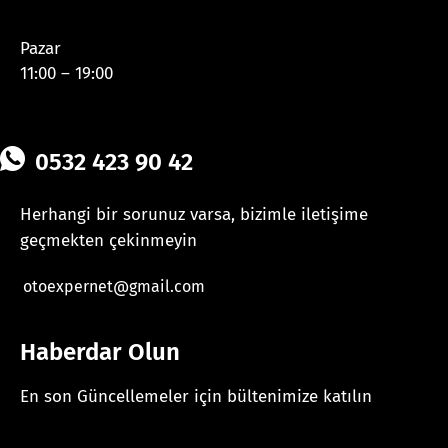
Pazar
11:00 – 19:00
0532 423 90 42
Herhangi bir sorunuz varsa, bizimle iletişime
geçmekten çekinmeyin
otoexpernet@gmail.com
Haberdar Olun
En son Güncellemeler için bültenimize katılın
[mc4wp_form id="625"]