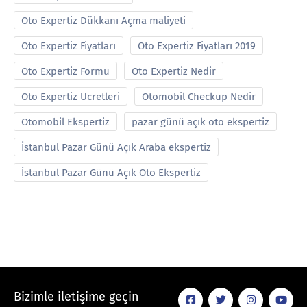
Oto Expertiz Dükkanı Açma maliyeti
Oto Expertiz Fiyatları
Oto Expertiz Fiyatları 2019
Oto Expertiz Formu
Oto Expertiz Nedir
Oto Expertiz Ucretleri
Otomobil Checkup Nedir
Otomobil Ekspertiz
pazar günü açık oto ekspertiz
İstanbul Pazar Günü Açık Araba ekspertiz
İstanbul Pazar Günü Açık Oto Ekspertiz
Bizimle iletişime geçin