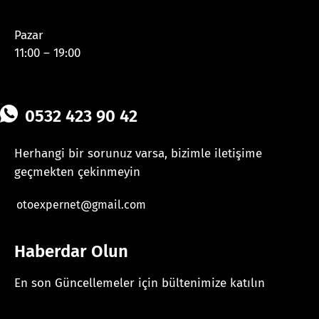
Pazar
11:00 – 19:00
0532 423 90 42
Herhangi bir sorunuz varsa, bizimle iletişime
geçmekten çekinmeyin
otoexpernet@gmail.com
Haberdar Olun
En son Güncellemeler için bültenimize katılın
[mc4wp_form id="625"]