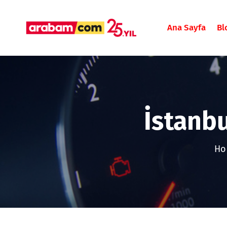
Ana Sayfa
Bl
İstanb
Ho