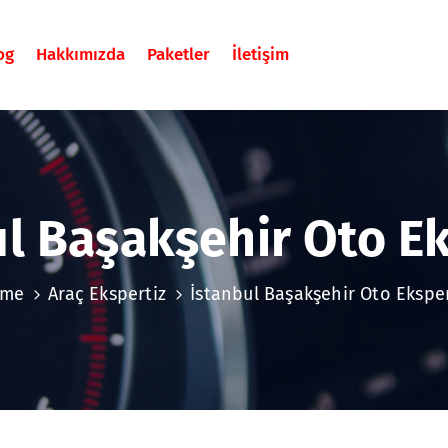
og
Hakkımızda
Paketler
İletişim
ul Başakşehir Oto Ek
me
Araç Ekspertiz
İstanbul Başakşehir Oto Eksper