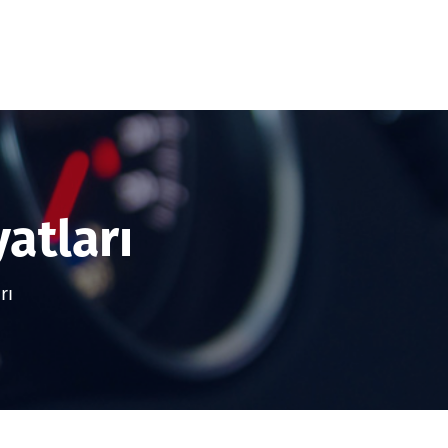
atları
rı