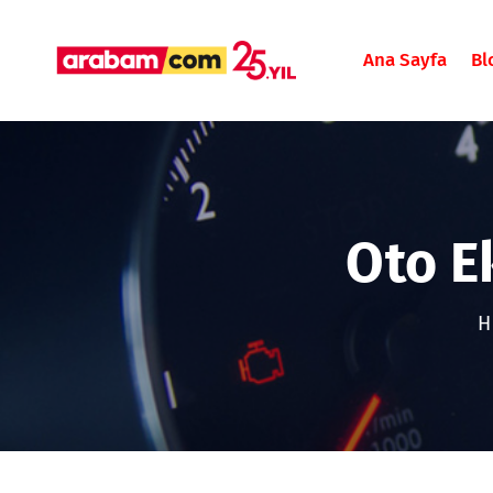
Ana Sayfa
Bl
Oto E
H