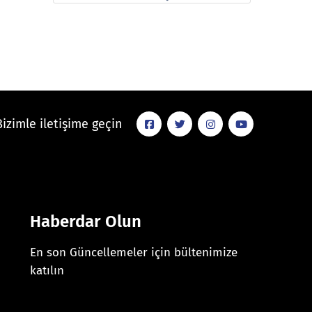
Bizimle iletişime geçin
Haberdar Olun
En son Güncellemeler için bültenimize
katılın
[mc4wp_form id="625"]