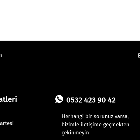
im
tleri
0532 423 90 42
Herhangi bir sorunuz varsa,
artesi
bizimle iletişime geçmekten
çekinmeyin