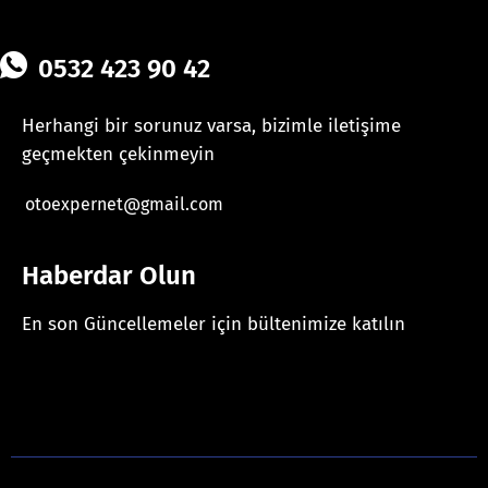
0532 423 90 42
Herhangi bir sorunuz varsa, bizimle iletişime
geçmekten çekinmeyin
otoexpernet@gmail.com
Haberdar Olun
En son Güncellemeler için bültenimize katılın
[mc4wp_form id="625"]