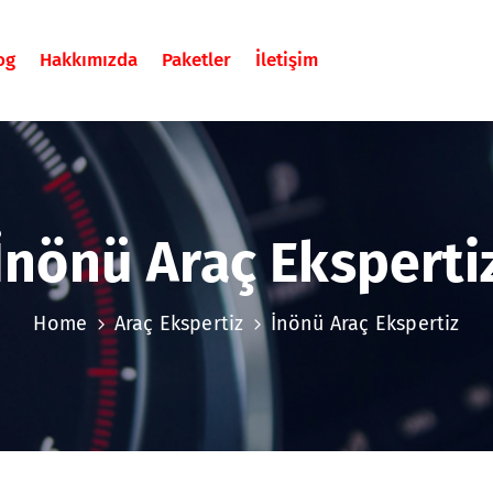
og
Hakkımızda
Paketler
İletişim
İnönü Araç Eksperti
Home
Araç Ekspertiz
İnönü Araç Ekspertiz