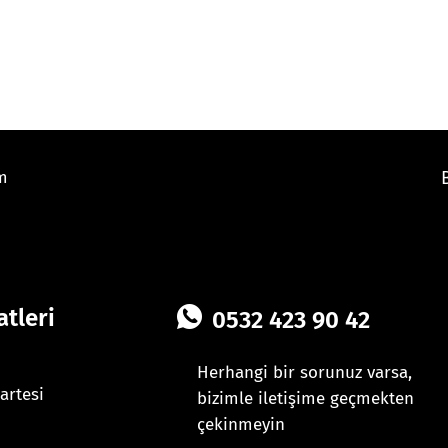
im
tleri
0532 423 90 42
Herhangi bir sorunuz varsa,
artesi
bizimle iletişime geçmekten
çekinmeyin