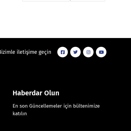
Bizimle iletişime geçin
Haberdar Olun
En son Güncellemeler için bültenimize
katılın
[mc4wp_form id="625"]