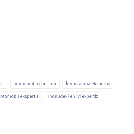
st
İnönü araba checkup
İnönü araba ekspertiz
otomobil ekspertiz
İnönüdeki en iyi expertiz