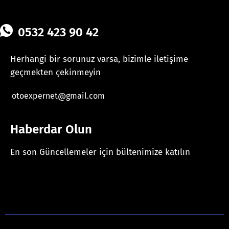
0532 423 90 42
Herhangi bir sorunuz varsa, bizimle iletişime
geçmekten çekinmeyin
otoexpernet@gmail.com
Haberdar Olun
En son Güncellemeler için bültenimize katılın
[mc4wp_form id="625"]