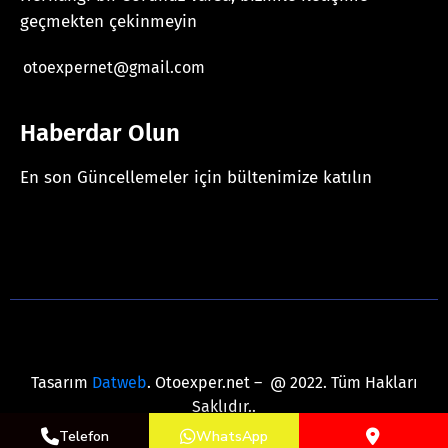
geçmekten çekinmeyin
otoexpernet@gmail.com
Haberdar Olun
En son Güncellemeler için bültenimize katılın
[mc4wp_form id="625"]
Tasarım
Datweb
. Otoexper.net – @ 2022. Tüm Hakları
Saklıdır..
Telefon
WhatsApp