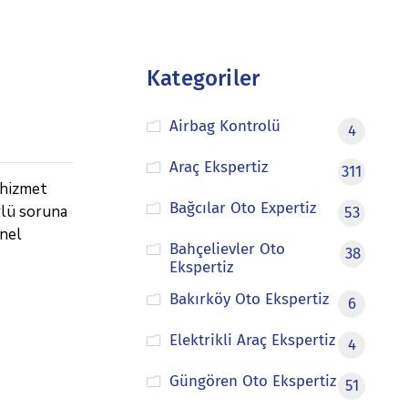
Kategoriler
Airbag Kontrolü
4
Araç Ekspertiz
311
 hizmet
Bağcılar Oto Expertiz
rlü soruna
53
onel
Bahçelievler Oto
38
Ekspertiz
Bakırköy Oto Ekspertiz
6
Elektrikli Araç Ekspertiz
4
Güngören Oto Ekspertiz
51