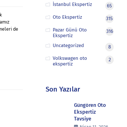
İstanbul Ekspertiz
65
k
Oto Ekspertiz
315
mamız
meleri de
Pazar Günü Oto
316
Ekspertiz
Uncategorized
8
Volkswagen oto
2
ekspertiz
Son Yazılar
Güngören Oto
Ekspertiz
Tavsiye
Nisan 11, 2026