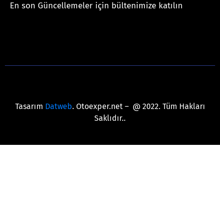
En son Güncellemeler için bültenimize katılın
[mc4wp_form id="625"]
Tasarım
Datweb
. Otoexper.net – @ 2022. Tüm Hakları
Saklıdır..