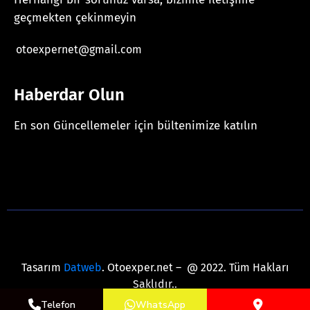
geçmekten çekinmeyin
otoexpernet@gmail.com
Haberdar Olun
En son Güncellemeler için bültenimize katılın
[mc4wp_form id="625"]
Tasarım
Datweb
. Otoexper.net – @ 2022. Tüm Hakları
Saklıdır..
Telefon
WhatsApp