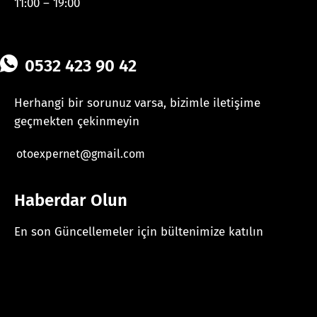
11:00 – 19:00
0532 423 90 42
Herhangi bir sorunuz varsa, bizimle iletişime
geçmekten çekinmeyin
otoexpernet@gmail.com
Haberdar Olun
En son Güncellemeler için bültenimize katılın
[mc4wp_form id="625"]