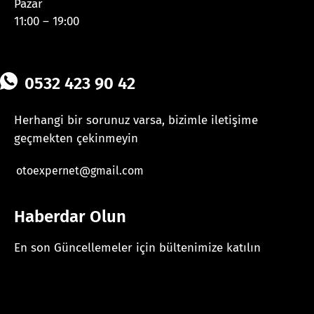
Pazar
11:00 – 19:00
0532 423 90 42
Herhangi bir sorunuz varsa, bizimle iletişime
geçmekten çekinmeyin
otoexpernet@gmail.com
Haberdar Olun
En son Güncellemeler için bültenimize katılın
[mc4wp_form id="625"]