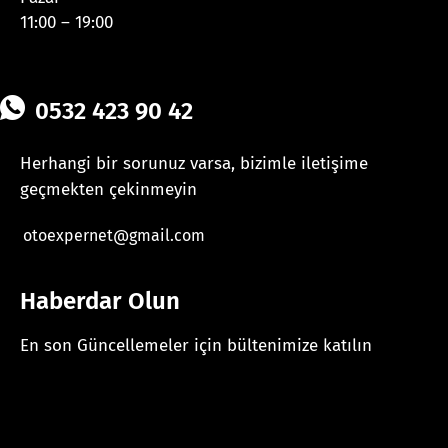
11:00 – 19:00
0532 423 90 42
Herhangi bir sorunuz varsa, bizimle iletişime
geçmekten çekinmeyin
otoexpernet@gmail.com
Haberdar Olun
En son Güncellemeler için bültenimize katılın
[mc4wp_form id="625"]