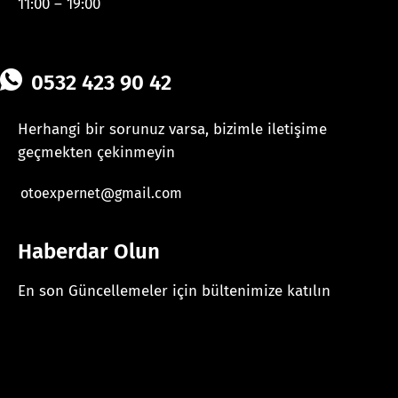
11:00 – 19:00
0532 423 90 42
Herhangi bir sorunuz varsa, bizimle iletişime
geçmekten çekinmeyin
otoexpernet@gmail.com
Haberdar Olun
En son Güncellemeler için bültenimize katılın
[mc4wp_form id="625"]