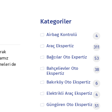
Kategoriler
Airbag Kontrolü
4
Araç Ekspertiz
311
arak
Bağcılar Oto Expertiz
mamız
53
meleri de
Bahçelievler Oto
38
Ekspertiz
Bakırköy Oto Ekspertiz
6
Elektrikli Araç Ekspertiz
4
Güngören Oto Ekspertiz
51