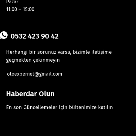
Pazar
11:00 – 19:00
0532 423 90 42
Herhangi bir sorunuz varsa, bizimle iletişime
geçmekten çekinmeyin
otoexpernet@gmail.com
Haberdar Olun
En son Güncellemeler için bültenimize katılın
[mc4wp_form id="625"]